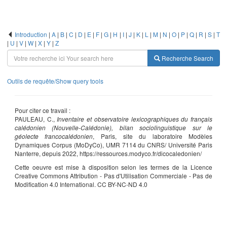
Introduction
|
A
|
B
|
C
|
D
|
E
|
F
|
G
|
H
|
I
|
J
|
K
|
L
|
M
|
N
|
O
|
P
|
Q
|
R
|
S
|
T
|
U
|
V
|
W
|
X
|
Y
|
Z
Recherche
Search
Outils de requête/Show query tools
Pour citer ce travail :
PAULEAU, C.,
Inventaire et observatoire lexicographiques du français
calédonien (Nouvelle-Calédonie), bilan sociolinguistique sur le
géolecte francocalédonien
, Paris, site du laboratoire Modèles
Dynamiques Corpus (MoDyCo), UMR 7114 du CNRS/ Université Paris
Nanterre, depuis 2022, https://ressources.modyco.fr/dicocaledonien/
Cette oeuvre est mise à disposition selon les termes de la Licence
Creative Commons Attribution - Pas d'Utilisation Commerciale - Pas de
Modification 4.0 International. CC BY-NC-ND 4.0