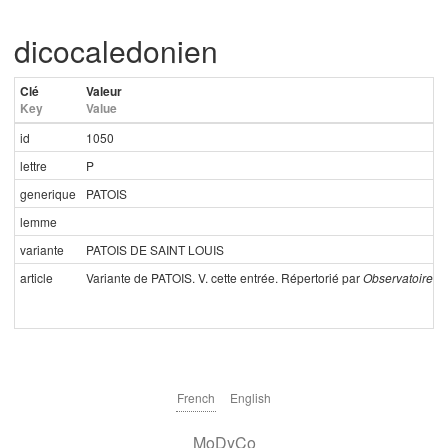
dicocaledonien
Clé
Valeur
Key
Value
id
1050
lettre
P
generique
PATOIS
lemme
variante
PATOIS DE SAINT LOUIS
article
Variante de PATOIS. V. cette entrée. Répertorié par
Observatoire,
1
French
English
MoDyCo