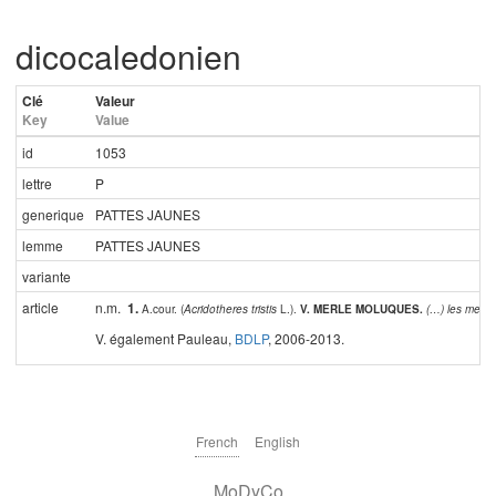
dicocaledonien
Clé
Valeur
Key
Value
id
1053
lettre
P
generique
PATTES JAUNES
lemme
PATTES JAUNES
variante
article
n.m.
1.
A.cour. (
Acridotheres tristis
L.).
V. MERLE MOLUQUES.
(…) les merle
V. également Pauleau,
BDLP
, 2006-2013.
French
English
MoDyCo