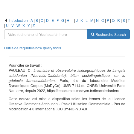
Introduction
|
A
|
B
|
C
|
D
|
E
|
F
|
G
|
H
|
I
|
J
|
K
|
L
|
M
|
N
|
O
|
P
|
Q
|
R
|
S
|
T
|
U
|
V
|
W
|
X
|
Y
|
Z
Recherche
Search
Outils de requête/Show query tools
Pour citer ce travail :
PAULEAU, C.,
Inventaire et observatoire lexicographiques du français
calédonien (Nouvelle-Calédonie), bilan sociolinguistique sur le
géolecte francocalédonien
, Paris, site du laboratoire Modèles
Dynamiques Corpus (MoDyCo), UMR 7114 du CNRS/ Université Paris
Nanterre, depuis 2022, https://ressources.modyco.fr/dicocaledonien/
Cette oeuvre est mise à disposition selon les termes de la Licence
Creative Commons Attribution - Pas d'Utilisation Commerciale - Pas de
Modification 4.0 International. CC BY-NC-ND 4.0