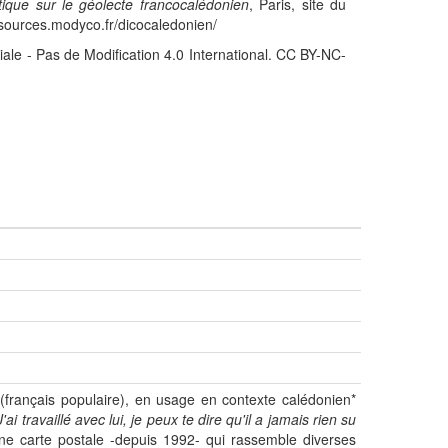
stique sur le géolecte francocalédonien
, Paris, site du
sources.modyco.fr/dicocaledonien/
iale - Pas de Modification 4.0 International. CC BY-NC-
(français populaire), en usage en contexte calédonien*
J'ai travaillé avec lui, je peux te dire qu'il a jamais rien su
ne carte postale -depuis 1992- qui rassemble diverses