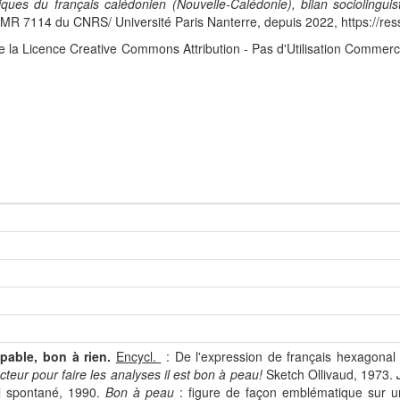
iques du français calédonien (Nouvelle-Calédonie), bilan sociolingui
 7114 du CNRS/ Université Paris Nanterre, depuis 2022, https://res
e la Licence Creative Commons Attribution - Pas d'Utilisation Commerc
pable, bon à rien.
Encycl.
: De l'expression de français hexagonal 
cteur pour faire les analyses il est bon à peau!
Sketch Ollivaud, 1973.
l spontané, 1990.
Bon à peau
: figure de façon emblématique sur u