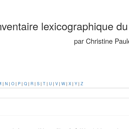
nventaire lexicographique du
par Christine Pau
M
|
N
|
O
|
P
|
Q
|
R
|
S
|
T
|
U
|
V
|
W
|
X
|
Y
|
Z