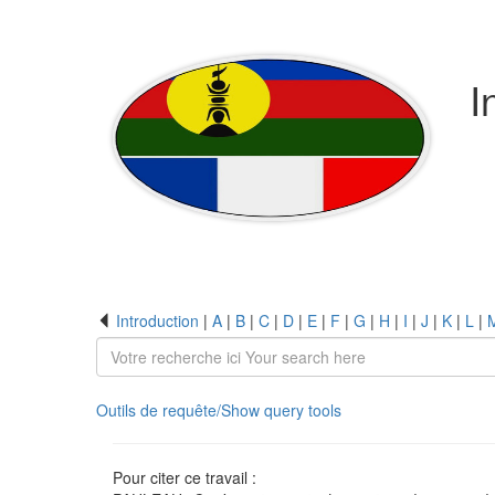
I
Introduction
|
A
|
B
|
C
|
D
|
E
|
F
|
G
|
H
|
I
|
J
|
K
|
L
|
Outils de requête/Show query tools
Pour citer ce travail :