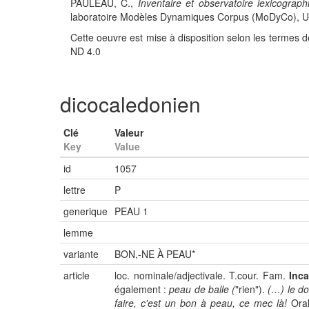
PAULEAU, C.,
Inventaire et observatoire lexicograph
laboratoire Modèles Dynamiques Corpus (MoDyCo), UMR
Cette oeuvre est mise à disposition selon les termes d
ND 4.0
dicocaledonien
Clé
Valeur
Key
Value
id
1057
lettre
P
generique
PEAU 1
lemme
variante
BON,-NE À PEAU*
article
loc. nominale/adjectivale. T.cour. Fam.
Inca
également :
peau de balle (
"rien").
(…) le do
faire, c'est un bon à peau, ce mec là!
Ora