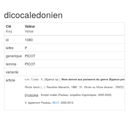
dicocaledonien
Clé
Valeur
Key
Value
id
1080
lettre
P
generique
PICOT
lemme
PICOT
variante
n.m. T.cour.
1.
(
Siganus
sp.).
Nom donné aux poissons du genre
Siganus
portan
article
Picots farcis (…).
Recettes Masachs, 1980 : 51.
Picots ou friture diverse : 750F
[C.F.P
Dynamique
: Emploi stable (Pauleau, enquêtes linguistiques, 2005-2025).
V. également Pauleau,
BDLP
, 2006-2013.