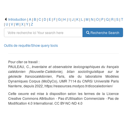
Introduction
|
A
|
B
|
C
|
D
|
E
|
F
|
G
|
H
|
I
|
J
|
K
|
L
|
M
|
N
|
O
|
P
|
Q
|
R
|
S
|
T
|
U
|
V
|
W
|
X
|
Y
|
Z
Recherche
Search
Outils de requête/Show query tools
Pour citer ce travail :
PAULEAU, C.,
Inventaire et observatoire lexicographiques du français
calédonien (Nouvelle-Calédonie), bilan sociolinguistique sur le
géolecte francocalédonien
, Paris, site du laboratoire Modèles
Dynamiques Corpus (MoDyCo), UMR 7114 du CNRS/ Université Paris
Nanterre, depuis 2022, https://ressources.modyco.fr/dicocaledonien/
Cette oeuvre est mise à disposition selon les termes de la Licence
Creative Commons Attribution - Pas d'Utilisation Commerciale - Pas de
Modification 4.0 International. CC BY-NC-ND 4.0