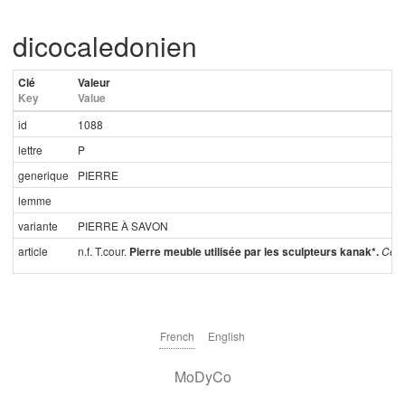
dicocaledonien
Clé
Valeur
Key
Value
id
1088
lettre
P
generique
PIERRE
lemme
variante
PIERRE À SAVON
article
n.f. T.cour.
Pierre meuble utilisée par les sculpteurs kanak*.
Cett
French
English
MoDyCo