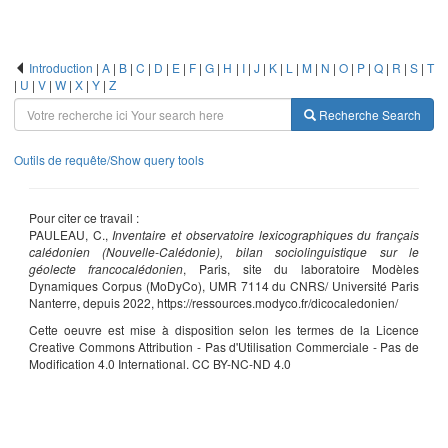
Introduction
|
A
|
B
|
C
|
D
|
E
|
F
|
G
|
H
|
I
|
J
|
K
|
L
|
M
|
N
|
O
|
P
|
Q
|
R
|
S
|
T
|
U
|
V
|
W
|
X
|
Y
|
Z
Recherche
Search
Outils de requête/Show query tools
Pour citer ce travail :
PAULEAU, C.,
Inventaire et observatoire lexicographiques du français
calédonien (Nouvelle-Calédonie), bilan sociolinguistique sur le
géolecte francocalédonien
, Paris, site du laboratoire Modèles
Dynamiques Corpus (MoDyCo), UMR 7114 du CNRS/ Université Paris
Nanterre, depuis 2022, https://ressources.modyco.fr/dicocaledonien/
Cette oeuvre est mise à disposition selon les termes de la Licence
Creative Commons Attribution - Pas d'Utilisation Commerciale - Pas de
Modification 4.0 International. CC BY-NC-ND 4.0