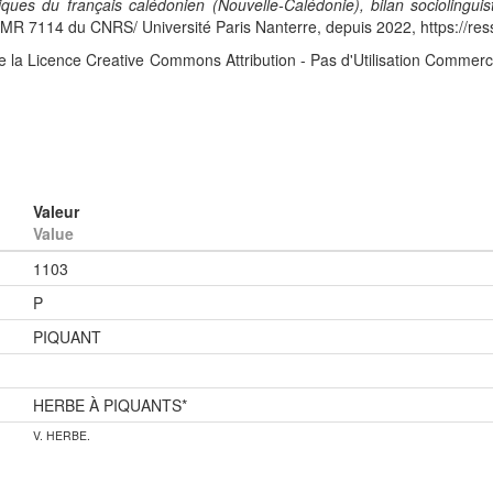
iques du français calédonien (Nouvelle-Calédonie), bilan sociolingui
 7114 du CNRS/ Université Paris Nanterre, depuis 2022, https://res
e la Licence Creative Commons Attribution - Pas d'Utilisation Commerc
Valeur
Value
1103
P
PIQUANT
HERBE À PIQUANTS*
V. HERBE.