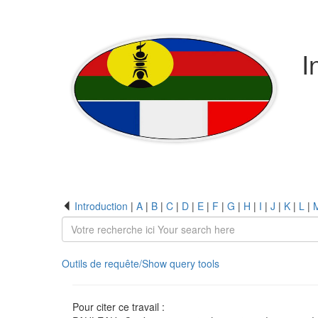
I
Introduction
|
A
|
B
|
C
|
D
|
E
|
F
|
G
|
H
|
I
|
J
|
K
|
L
|
Outils de requête/Show query tools
Pour citer ce travail :