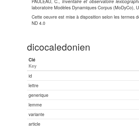
PAULEAU, C.,
Inventaire et observatoire lexicograph
laboratoire Modèles Dynamiques Corpus (MoDyCo), UMR
Cette oeuvre est mise à disposition selon les termes d
ND 4.0
dicocaledonien
Clé
Key
id
lettre
generique
lemme
variante
article