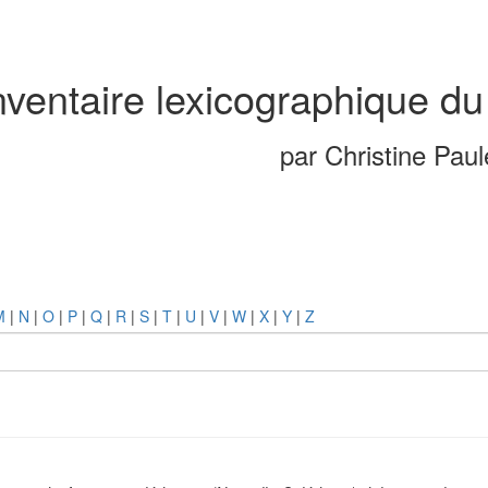
nventaire lexicographique du
par Christine Pau
M
|
N
|
O
|
P
|
Q
|
R
|
S
|
T
|
U
|
V
|
W
|
X
|
Y
|
Z