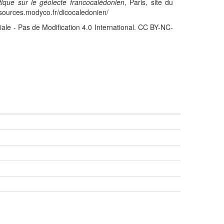
stique sur le géolecte francocalédonien
, Paris, site du
sources.modyco.fr/dicocaledonien/
iale - Pas de Modification 4.0 International. CC BY-NC-