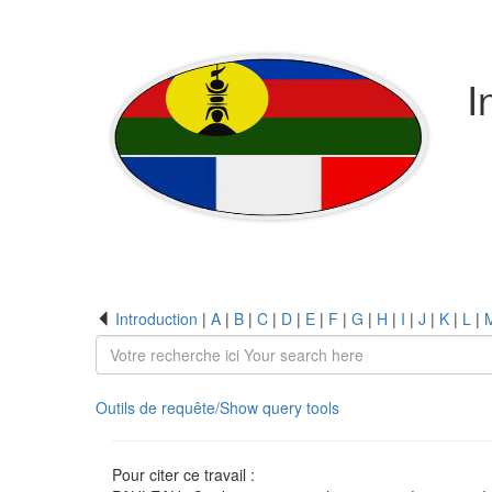
I
Introduction
|
A
|
B
|
C
|
D
|
E
|
F
|
G
|
H
|
I
|
J
|
K
|
L
|
Outils de requête/Show query tools
Pour citer ce travail :