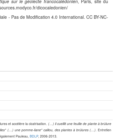
stique sur le géolecte francocalédonien
, Paris, site du
sources.modyco.fr/dicocaledonien/
iale - Pas de Modification 4.0 International. CC BY-NC-
ures et accélère la cicatrisation.
(…) il cueillit une feuille de plante à brûlure
les* (…) une pomme-liane* caillou, des plantes à brûlures (…).
Entretien
 également Pauleau,
BDLP
, 2006-2013.