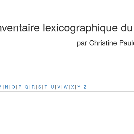
nventaire lexicographique du
par Christine Pau
M
|
N
|
O
|
P
|
Q
|
R
|
S
|
T
|
U
|
V
|
W
|
X
|
Y
|
Z