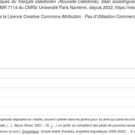
iques du français calédonien (Nouvelle-Calédonie), bilan sociolingui
 7114 du CNRS/ Université Paris Nanterre, depuis 2022, https://res
e la Licence Creative Commons Attribution - Pas d'Utilisation Commerc
pulpeuses disposées en rosette, souvent cultivée dans les jardins pour sa sève qui calme les brûl
plaie (…).
Album Revol, 2001 : 16.
…) un jardin où cohabitent des pieds de pommes-cannel
(
ûlures (a.cour.).
Dynamique
: Emploi stable (Pauleau, enquêtes linguistiques, 2005-2022). V.