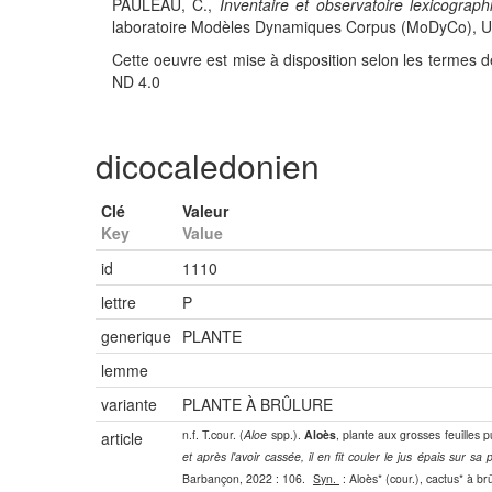
PAULEAU, C.,
Inventaire et observatoire lexicograph
laboratoire Modèles Dynamiques Corpus (MoDyCo), UMR
Cette oeuvre est mise à disposition selon les termes d
ND 4.0
dicocaledonien
Clé
Valeur
Key
Value
id
1110
lettre
P
generique
PLANTE
lemme
variante
PLANTE À BRÛLURE
n.f. T.cour. (
Aloe
spp.).
Aloès
, plante aux grosses feuilles 
article
et après l'avoir cassée, il en fit couler le jus épais sur sa 
Barbançon, 2022 : 106.
Syn.
: Aloès* (cour.), cactus* à br