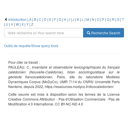
Introduction
|
A
|
B
|
C
|
D
|
E
|
F
|
G
|
H
|
I
|
J
|
K
|
L
|
M
|
N
|
O
|
P
|
Q
|
R
|
S
|
T
|
U
|
V
|
W
|
X
|
Y
|
Z
Recherche
Search
Outils de requête/Show query tools
Pour citer ce travail :
PAULEAU, C.,
Inventaire et observatoire lexicographiques du français
calédonien (Nouvelle-Calédonie), bilan sociolinguistique sur le
géolecte francocalédonien
, Paris, site du laboratoire Modèles
Dynamiques Corpus (MoDyCo), UMR 7114 du CNRS/ Université Paris
Nanterre, depuis 2022, https://ressources.modyco.fr/dicocaledonien/
Cette oeuvre est mise à disposition selon les termes de la Licence
Creative Commons Attribution - Pas d'Utilisation Commerciale - Pas de
Modification 4.0 International. CC BY-NC-ND 4.0