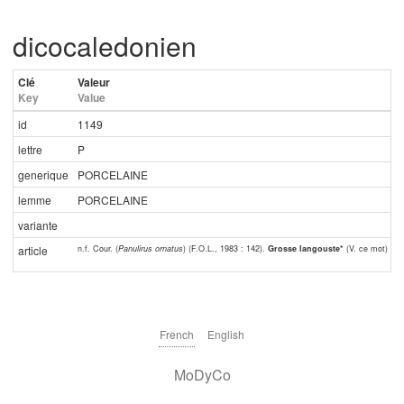
dicocaledonien
Clé
Valeur
Key
Value
id
1149
lettre
P
generique
PORCELAINE
lemme
PORCELAINE
variante
n.f. Cour. (
Panulirus ornatus
) (F.O.L., 1983 : 142).
Grosse langouste*
(V. ce mot) pou
article
French
English
MoDyCo