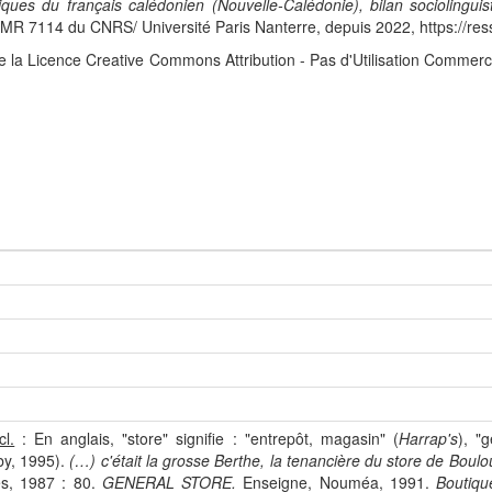
iques du français calédonien (Nouvelle-Calédonie), bilan sociolingui
 7114 du CNRS/ Université Paris Nanterre, depuis 2022, https://res
e la Licence Creative Commons Attribution - Pas d'Utilisation Commerc
cl.
: En anglais, "store" signifie : "entrepôt, magasin" (
Harrap's
), "
by, 1995).
(…) c'était la grosse Berthe, la tenancière du store de Boulo
s, 1987 : 80.
GENERAL STORE.
Enseigne, Nouméa, 1991.
Boutique