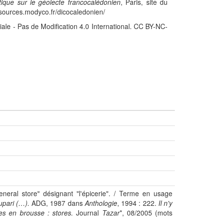
stique sur le géolecte francocalédonien
, Paris, site du
sources.modyco.fr/dicocaledonien/
iale - Pas de Modification 4.0 International. CC BY-NC-
general store" désignant "l'épicerie". / Terme en usage
upari (…).
ADG, 1987 dans
Anthologie
, 1994 : 222.
Il n'y
s en brousse : stores.
Journal
Tazar
*, 08/2005 (mots