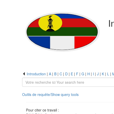
I
Introduction
|
A
|
B
|
C
|
D
|
E
|
F
|
G
|
H
|
I
|
J
|
K
|
L
|
Outils de requête/Show query tools
Pour citer ce travail :