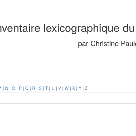
nventaire lexicographique du
par Christine Pau
M
|
N
|
O
|
P
|
Q
|
R
|
S
|
T
|
U
|
V
|
W
|
X
|
Y
|
Z