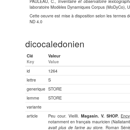
PAULEAU, C.,
Inventaire et observatoire lexicograph
laboratoire Modèles Dynamiques Corpus (MoDyCo), UMR
Cette oeuvre est mise à disposition selon les termes d
ND 4.0
dicocaledonien
Clé
Valeur
Key
Value
id
1264
lettre
S
generique
STORE
lemme
STORE
variante
article
Peu cour. Vieilli.
Magasin. V. SHOP.
Ency
notamment en français mauricien (Nallatam
avait plus de farine au store.
Roman Sénè