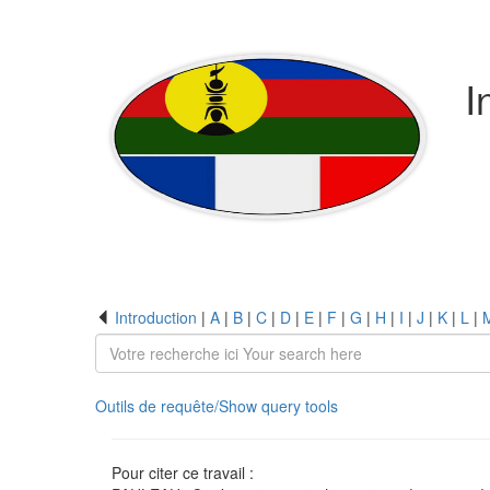
I
Introduction
|
A
|
B
|
C
|
D
|
E
|
F
|
G
|
H
|
I
|
J
|
K
|
L
|
Outils de requête/Show query tools
Pour citer ce travail :