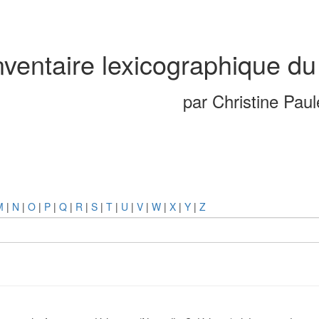
nventaire lexicographique du
par Christine Pau
M
|
N
|
O
|
P
|
Q
|
R
|
S
|
T
|
U
|
V
|
W
|
X
|
Y
|
Z