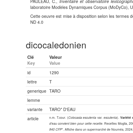
PAULEAU, C.,
Inventaire et observatoire lexicograph
laboratoire Modèles Dynamiques Corpus (MoDyCo), UMR
Cette oeuvre est mise à disposition selon les termes d
ND 4.0
dicocaledonien
Clé
Valeur
Key
Value
id
1290
lettre
T
generique
TARO
lemme
variante
TARO* D'EAU
n.m. T.cour. (
Colocasia esculenta
var.
esculenta
).
Variété 
article
d’eau convient bien pour cette recette
. Recettes Moglia, 20
840 CFP
*. Affiche dans un supermarché de Nouméa, 2024