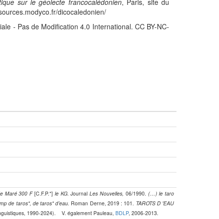
stique sur le géolecte francocalédonien
, Paris, site du
sources.modyco.fr/dicocaledonien/
iale - Pas de Modification 4.0 International. CC BY-NC-
de Maré 300 F
[C.F.P.*]
le KG.
Journal
Les Nouvelles,
06/1990.
(…) le taro
amp de taros*, de taros* d’eau.
Roman Derne, 2019 : 101.
TAROTS D 'EAU
linguistiques, 1990-2024). V. également Pauleau,
BDLP
, 2006-2013.