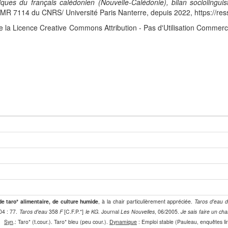
iques du français calédonien (Nouvelle-Calédonie), bilan sociolingui
 7114 du CNRS/ Université Paris Nanterre, depuis 2022, https://res
e la Licence Creative Commons Attribution - Pas d'Utilisation Commerc
de taro* alimentaire, de culture humide
, à la chair particulièrement appréciée.
Taros d'eau 
04 : 77.
Taros d'eau
358
F
[C.F.P.*]
le KG.
Journal
Les Nouvelles
, 06/2005.
Je sais faire un ch
.
Syn
.: Taro* (t.cour.). Taro* bleu (peu cour.).
Dynamique
: Emploi stable (Pauleau, enquêtes 