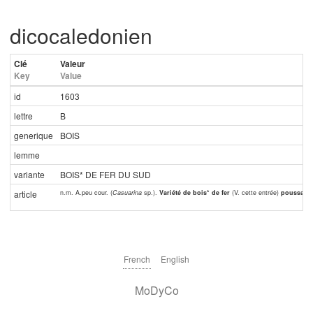
dicocaledonien
Clé
Valeur
Key
Value
id
1603
lettre
B
generique
BOIS
lemme
variante
BOIS* DE FER DU SUD
n.m. A.peu cour. (
Casuarina
sp.).
Variété de bois* de fer
(V. cette entrée)
poussant d
article
French
English
MoDyCo