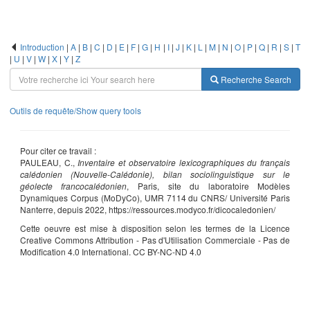
Introduction
|
A
|
B
|
C
|
D
|
E
|
F
|
G
|
H
|
I
|
J
|
K
|
L
|
M
|
N
|
O
|
P
|
Q
|
R
|
S
|
T
|
U
|
V
|
W
|
X
|
Y
|
Z
Recherche
Search
Outils de requête/Show query tools
Pour citer ce travail :
PAULEAU, C.,
Inventaire et observatoire lexicographiques du français
calédonien (Nouvelle-Calédonie), bilan sociolinguistique sur le
géolecte francocalédonien
, Paris, site du laboratoire Modèles
Dynamiques Corpus (MoDyCo), UMR 7114 du CNRS/ Université Paris
Nanterre, depuis 2022, https://ressources.modyco.fr/dicocaledonien/
Cette oeuvre est mise à disposition selon les termes de la Licence
Creative Commons Attribution - Pas d'Utilisation Commerciale - Pas de
Modification 4.0 International. CC BY-NC-ND 4.0