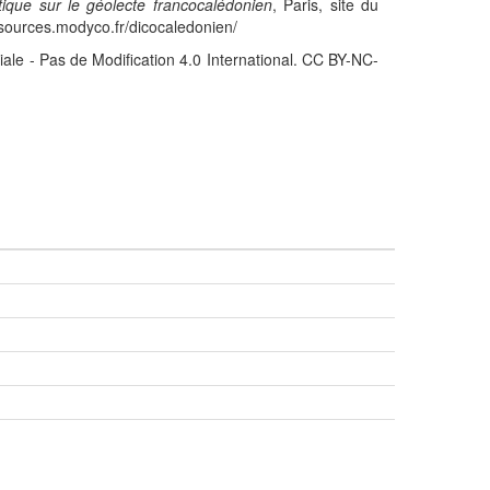
stique sur le géolecte francocalédonien
, Paris, site du
sources.modyco.fr/dicocaledonien/
iale - Pas de Modification 4.0 International. CC BY-NC-