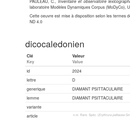
PAULEAU, C.,
Inventaire et observatoire lexicograph
laboratoire Modèles Dynamiques Corpus (MoDyCo), UMR
Cette oeuvre est mise à disposition selon les termes d
ND 4.0
dicocaledonien
Clé
Valeur
Key
Value
id
2024
lettre
D
generique
DIAMANT PSITTACULAIRE
lemme
DIAMANT PSITTACULAIRE
variante
n.m. Rare. Spéc. (
Erythrura psittacea
Gm
article