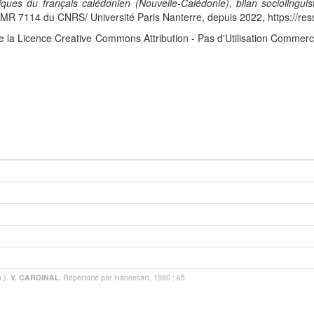
iques du français calédonien (Nouvelle-Calédonie), bilan sociolingui
 7114 du CNRS/ Université Paris Nanterre, depuis 2022, https://res
e la Licence Creative Commons Attribution - Pas d'Utilisation Commerc
.).
V. CARDINAL.
Répertorié par Hannecart, 1980 : 65.