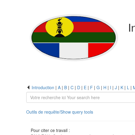
I
Introduction
|
A
|
B
|
C
|
D
|
E
|
F
|
G
|
H
|
I
|
J
|
K
|
L
|
Outils de requête/Show query tools
Pour citer ce travail :