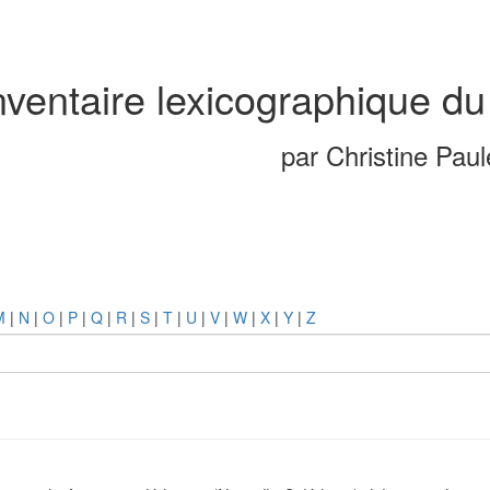
nventaire lexicographique du
par Christine Pau
M
|
N
|
O
|
P
|
Q
|
R
|
S
|
T
|
U
|
V
|
W
|
X
|
Y
|
Z