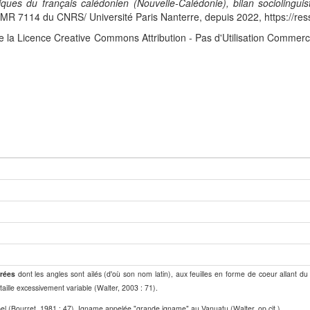
iques du français calédonien (Nouvelle-Calédonie), bilan sociolingui
 7114 du CNRS/ Université Paris Nanterre, depuis 2022, https://res
e la Licence Creative Commons Attribution - Pas d'Utilisation Commerc
rrées
dont les angles sont ailés (d'où son nom latin), aux feuilles en forme de coeur allant du 
ille excessivement variable (Walter, 2003 : 71).
hipel (Bourret, 1981 : 47). Igname appelée "grande igname" au Vanuatu (Walter, op.cit.).