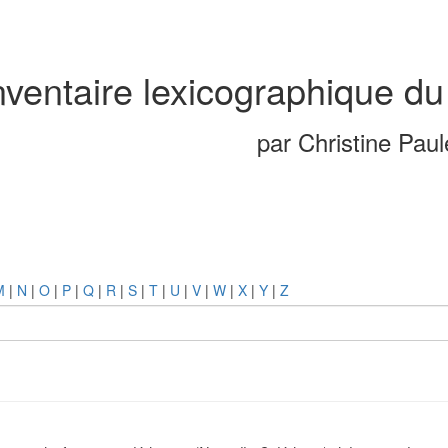
nventaire lexicographique du
par Christine Pau
M
|
N
|
O
|
P
|
Q
|
R
|
S
|
T
|
U
|
V
|
W
|
X
|
Y
|
Z