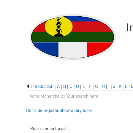
I
Introduction
|
A
|
B
|
C
|
D
|
E
|
F
|
G
|
H
|
I
|
J
|
K
|
L
|
Outils de requête/Show query tools
Pour citer ce travail :