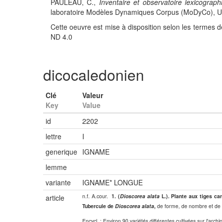
PAULEAU, C.,
Inventaire et observatoire lexicograph
laboratoire Modèles Dynamiques Corpus (MoDyCo), UMR
Cette oeuvre est mise à disposition selon les termes d
ND 4.0
dicocaledonien
Clé
Valeur
Key
Value
id
2202
lettre
I
generique
IGNAME
lemme
variante
IGNAME* LONGUE
n.f. A.cour.
1. (
Dioscorea alata
L.). Plante aux tiges ca
article
Tubercule de
Dioscorea alata
,
de forme, de nombre et de ta
Encycl.
: Environ 90 variétés différentes cultivées sur l'arc