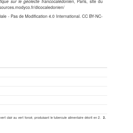
stique sur le géolecte francocalédonien
, Paris, site du
sources.modyco.fr/dicocaledonien/
iale - Pas de Modification 4.0 International. CC BY-NC-
vert clair au vert foncé, produisant le tubercule alimentaire décrit en 2.
2.