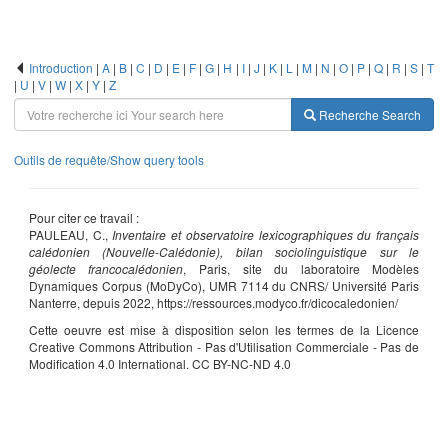
Introduction
|
A
|
B
|
C
|
D
|
E
|
F
|
G
|
H
|
I
|
J
|
K
|
L
|
M
|
N
|
O
|
P
|
Q
|
R
|
S
|
T
|
U
|
V
|
W
|
X
|
Y
|
Z
Recherche
Search
Outils de requête/Show query tools
Pour citer ce travail :
PAULEAU, C.,
Inventaire et observatoire lexicographiques du français
calédonien (Nouvelle-Calédonie), bilan sociolinguistique sur le
géolecte francocalédonien
, Paris, site du laboratoire Modèles
Dynamiques Corpus (MoDyCo), UMR 7114 du CNRS/ Université Paris
Nanterre, depuis 2022, https://ressources.modyco.fr/dicocaledonien/
Cette oeuvre est mise à disposition selon les termes de la Licence
Creative Commons Attribution - Pas d'Utilisation Commerciale - Pas de
Modification 4.0 International. CC BY-NC-ND 4.0