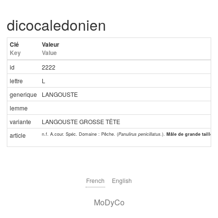
dicocaledonien
Clé
Valeur
Key
Value
id
2222
lettre
L
generique
LANGOUSTE
lemme
variante
LANGOUSTE GROSSE TÊTE
n.f. A.cour. Spéc. Domaine : Pêche. (
Panulirus penicillatus.
).
Mâle de grande taille d
article
French
English
MoDyCo