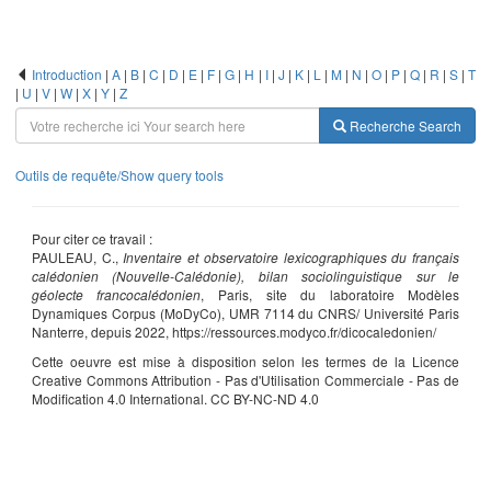
Introduction
|
A
|
B
|
C
|
D
|
E
|
F
|
G
|
H
|
I
|
J
|
K
|
L
|
M
|
N
|
O
|
P
|
Q
|
R
|
S
|
T
|
U
|
V
|
W
|
X
|
Y
|
Z
Recherche
Search
Outils de requête/Show query tools
Pour citer ce travail :
PAULEAU, C.,
Inventaire et observatoire lexicographiques du français
calédonien (Nouvelle-Calédonie), bilan sociolinguistique sur le
géolecte francocalédonien
, Paris, site du laboratoire Modèles
Dynamiques Corpus (MoDyCo), UMR 7114 du CNRS/ Université Paris
Nanterre, depuis 2022, https://ressources.modyco.fr/dicocaledonien/
Cette oeuvre est mise à disposition selon les termes de la Licence
Creative Commons Attribution - Pas d'Utilisation Commerciale - Pas de
Modification 4.0 International. CC BY-NC-ND 4.0