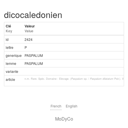
dicocaledonien
Clé
Valeur
Key
Value
id
2424
lettre
P
generique
PASPALUM
lemme
PASPALUM
variante
n.m. Rare. Spéc. Domaine : Elevage. (
Paspalum
sp. /
Paspalum dilatatum
Poir.). V.
article
French
English
MoDyCo