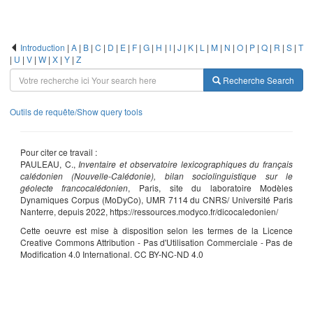
Introduction
|
A
|
B
|
C
|
D
|
E
|
F
|
G
|
H
|
I
|
J
|
K
|
L
|
M
|
N
|
O
|
P
|
Q
|
R
|
S
|
T
|
U
|
V
|
W
|
X
|
Y
|
Z
Recherche
Search
Outils de requête/Show query tools
Pour citer ce travail :
PAULEAU, C.,
Inventaire et observatoire lexicographiques du français
calédonien (Nouvelle-Calédonie), bilan sociolinguistique sur le
géolecte francocalédonien
, Paris, site du laboratoire Modèles
Dynamiques Corpus (MoDyCo), UMR 7114 du CNRS/ Université Paris
Nanterre, depuis 2022, https://ressources.modyco.fr/dicocaledonien/
Cette oeuvre est mise à disposition selon les termes de la Licence
Creative Commons Attribution - Pas d'Utilisation Commerciale - Pas de
Modification 4.0 International. CC BY-NC-ND 4.0