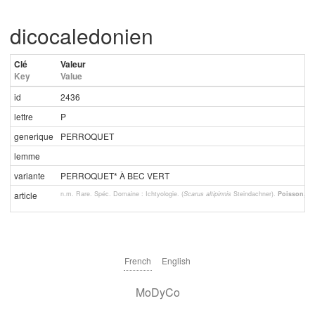
dicocaledonien
Clé
Valeur
Key
Value
id
2436
lettre
P
generique
PERROQUET
lemme
variante
PERROQUET* À BEC VERT
n.m. Rare. Spéc. Domaine : Ichtyologie. (
Scarus altipinnis
Steindachner).
Poisson, es
article
French
English
MoDyCo