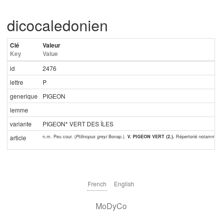
dicocaledonien
Clé
Valeur
Key
Value
id
2476
lettre
P
generique
PIGEON
lemme
variante
PIGEON* VERT DES ÎLES
n.m. Peu cour. (
Ptilinopus greyi
Bonap.).
V. PIGEON VERT (2.).
Répertorié notamment
article
French
English
MoDyCo