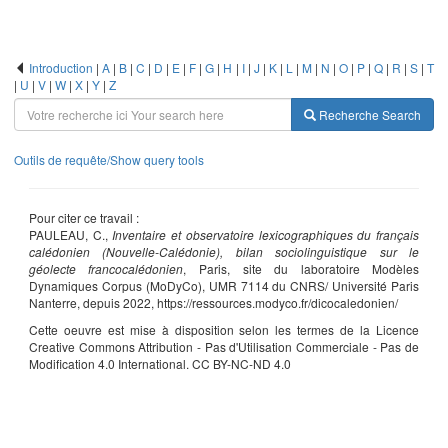
Introduction
|
A
|
B
|
C
|
D
|
E
|
F
|
G
|
H
|
I
|
J
|
K
|
L
|
M
|
N
|
O
|
P
|
Q
|
R
|
S
|
T
|
U
|
V
|
W
|
X
|
Y
|
Z
Recherche
Search
Outils de requête/Show query tools
Pour citer ce travail :
PAULEAU, C.,
Inventaire et observatoire lexicographiques du français
calédonien (Nouvelle-Calédonie), bilan sociolinguistique sur le
géolecte francocalédonien
, Paris, site du laboratoire Modèles
Dynamiques Corpus (MoDyCo), UMR 7114 du CNRS/ Université Paris
Nanterre, depuis 2022, https://ressources.modyco.fr/dicocaledonien/
Cette oeuvre est mise à disposition selon les termes de la Licence
Creative Commons Attribution - Pas d'Utilisation Commerciale - Pas de
Modification 4.0 International. CC BY-NC-ND 4.0