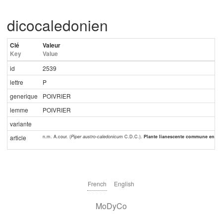
dicocaledonien
Clé
Valeur
Key
Value
id
2539
lettre
P
generique
POIVRIER
lemme
POIVRIER
variante
n.m. A.cour. (
Piper austro-caledonicum
C.D.C.).
Plante lianescente commune en forê
article
French
English
MoDyCo