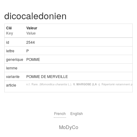
dicocaledonien
Clé
Valeur
Key
Value
id
2544
lettre
P
generique
POMME
lemme
variante
POMME DE MERVEILLE
n.f. Rare. (
Momordica charantia
L.).
V. MARGOSE (LA -)
. Répertorié notamment par 
article
French
English
MoDyCo