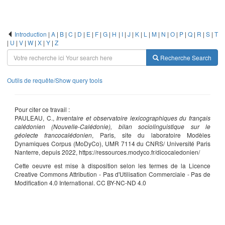
Introduction
|
A
|
B
|
C
|
D
|
E
|
F
|
G
|
H
|
I
|
J
|
K
|
L
|
M
|
N
|
O
|
P
|
Q
|
R
|
S
|
T
|
U
|
V
|
W
|
X
|
Y
|
Z
Recherche
Search
Outils de requête/Show query tools
Pour citer ce travail :
PAULEAU, C.,
Inventaire et observatoire lexicographiques du français
calédonien (Nouvelle-Calédonie), bilan sociolinguistique sur le
géolecte francocalédonien
, Paris, site du laboratoire Modèles
Dynamiques Corpus (MoDyCo), UMR 7114 du CNRS/ Université Paris
Nanterre, depuis 2022, https://ressources.modyco.fr/dicocaledonien/
Cette oeuvre est mise à disposition selon les termes de la Licence
Creative Commons Attribution - Pas d'Utilisation Commerciale - Pas de
Modification 4.0 International. CC BY-NC-ND 4.0