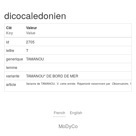
dicocaledonien
Clé
Valeur
Key
Value
id
2705
lettre
T
generique
TAMANOU
lemme
variante
TAMANOU* DE BORD DE MER
Variante de TAMANOU. V. cette entrée. Répertorié notamment par
Observatoire
, 1990
article
French
English
MoDyCo