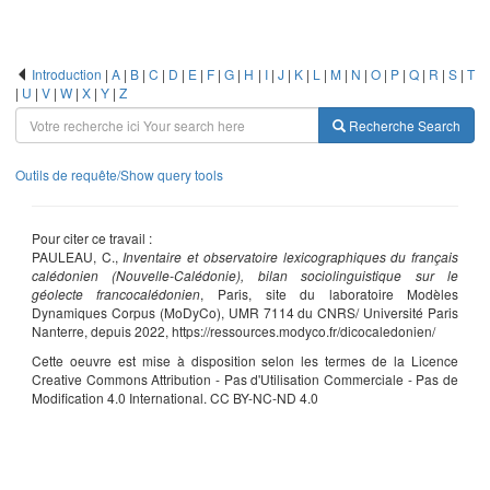
Introduction
|
A
|
B
|
C
|
D
|
E
|
F
|
G
|
H
|
I
|
J
|
K
|
L
|
M
|
N
|
O
|
P
|
Q
|
R
|
S
|
T
|
U
|
V
|
W
|
X
|
Y
|
Z
Recherche
Search
Outils de requête/Show query tools
Pour citer ce travail :
PAULEAU, C.,
Inventaire et observatoire lexicographiques du français
calédonien (Nouvelle-Calédonie), bilan sociolinguistique sur le
géolecte francocalédonien
, Paris, site du laboratoire Modèles
Dynamiques Corpus (MoDyCo), UMR 7114 du CNRS/ Université Paris
Nanterre, depuis 2022, https://ressources.modyco.fr/dicocaledonien/
Cette oeuvre est mise à disposition selon les termes de la Licence
Creative Commons Attribution - Pas d'Utilisation Commerciale - Pas de
Modification 4.0 International. CC BY-NC-ND 4.0