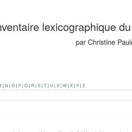
nventaire lexicographique du
par Christine Pau
M
|
N
|
O
|
P
|
Q
|
R
|
S
|
T
|
U
|
V
|
W
|
X
|
Y
|
Z