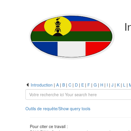
I
Introduction
|
A
|
B
|
C
|
D
|
E
|
F
|
G
|
H
|
I
|
J
|
K
|
L
|
Outils de requête/Show query tools
Pour citer ce travail :