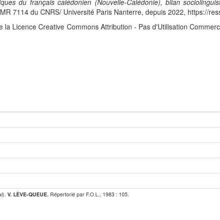
iques du français calédonien (Nouvelle-Calédonie), bilan sociolingui
 7114 du CNRS/ Université Paris Nanterre, depuis 2022, https://res
e la Licence Creative Commons Attribution - Pas d'Utilisation Commerc
xi
).
V. LÈVE-QUEUE.
Répertorié par F.O.L., 1983 : 105.