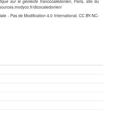
stique sur le géolecte francocalédonien
, Paris, site du
sources.modyco.fr/dicocaledonien/
iale - Pas de Modification 4.0 International. CC BY-NC-