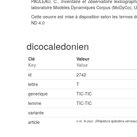
PAULEAU, C.,
Inventaire et observatoire lexicograph
laboratoire Modèles Dynamiques Corpus (MoDyCo), UMR
Cette oeuvre est mise à disposition selon les termes d
ND 4.0
dicocaledonien
Clé
Valeur
Key
Value
id
2742
lettre
T
generique
TIC-TIC
lemme
TIC-TIC
variante
n.m. A.cour. (
Rhipidura spilodera verreau
article