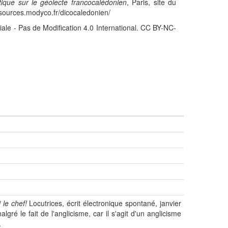
stique sur le géolecte francocalédonien
, Paris, site du
sources.modyco.fr/dicocaledonien/
iale - Pas de Modification 4.0 International. CC BY-NC-
 le chef!
Locutrices, écrit électronique spontané, janvier
é le fait de l'anglicisme, car il s'agit d'un anglicisme
.