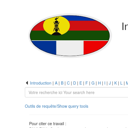
I
Introduction
|
A
|
B
|
C
|
D
|
E
|
F
|
G
|
H
|
I
|
J
|
K
|
L
|
Outils de requête/Show query tools
Pour citer ce travail :