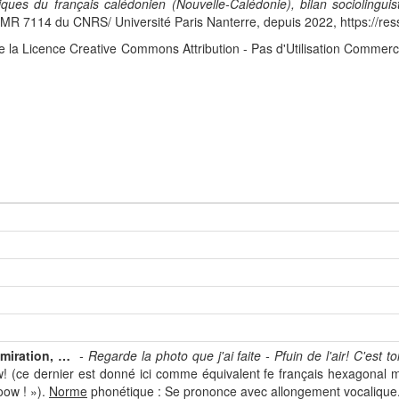
iques du français calédonien (Nouvelle-Calédonie), bilan sociolingui
 7114 du CNRS/ Université Paris Nanterre, depuis 2022, https://res
e la Licence Creative Commons Attribution - Pas d'Utilisation Commerc
dmiration, …
- Regarde la photo que j'ai faite - Pfuin de l'air! C'est toi
 (ce dernier est donné ici comme équivalent fe français hexagonal malgr
Woow ! »).
Norme
phonétique : Se prononce avec allongement vocalique