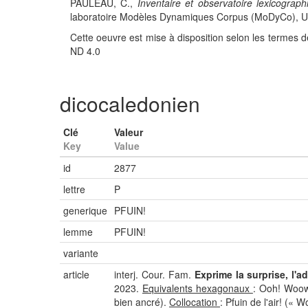
PAULEAU, C.,
Inventaire et observatoire lexicograph
laboratoire Modèles Dynamiques Corpus (MoDyCo), UMR
Cette oeuvre est mise à disposition selon les termes d
ND 4.0
dicocaledonien
Clé
Valeur
Key
Value
id
2877
lettre
P
generique
PFUIN!
lemme
PFUIN!
variante
article
interj. Cour. Fam.
Exprime la surprise, l'a
2023.
Equivalents hexagonaux
: Ooh! Woow!
bien ancré).
Collocation
: Pfuin de l'air! (« 