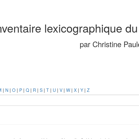
nventaire lexicographique du
par Christine Pau
M
|
N
|
O
|
P
|
Q
|
R
|
S
|
T
|
U
|
V
|
W
|
X
|
Y
|
Z