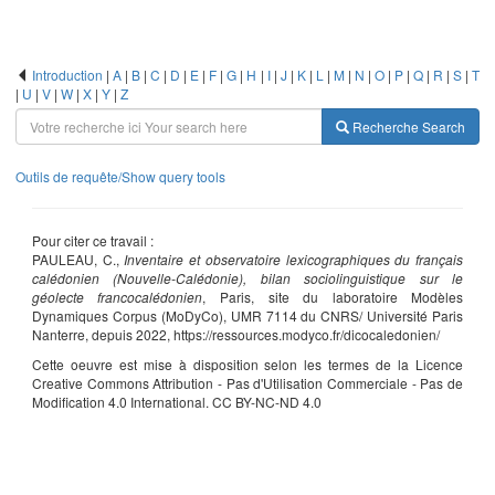
Introduction
|
A
|
B
|
C
|
D
|
E
|
F
|
G
|
H
|
I
|
J
|
K
|
L
|
M
|
N
|
O
|
P
|
Q
|
R
|
S
|
T
|
U
|
V
|
W
|
X
|
Y
|
Z
Recherche
Search
Outils de requête/Show query tools
Pour citer ce travail :
PAULEAU, C.,
Inventaire et observatoire lexicographiques du français
calédonien (Nouvelle-Calédonie), bilan sociolinguistique sur le
géolecte francocalédonien
, Paris, site du laboratoire Modèles
Dynamiques Corpus (MoDyCo), UMR 7114 du CNRS/ Université Paris
Nanterre, depuis 2022, https://ressources.modyco.fr/dicocaledonien/
Cette oeuvre est mise à disposition selon les termes de la Licence
Creative Commons Attribution - Pas d'Utilisation Commerciale - Pas de
Modification 4.0 International. CC BY-NC-ND 4.0