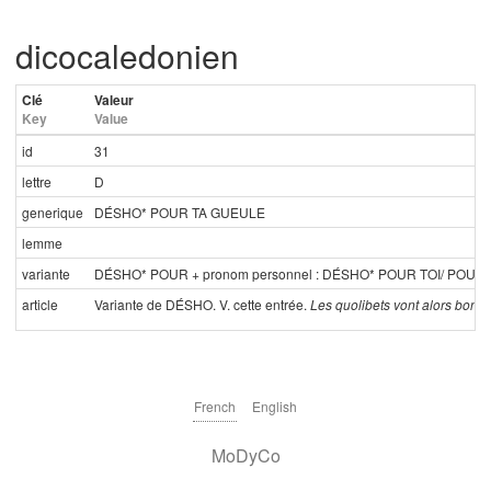
dicocaledonien
Clé
Valeur
Key
Value
id
31
lettre
D
generique
DÉSHO* POUR TA GUEULE
lemme
variante
DÉSHO* POUR + pronom personnel : DÉSHO* POUR TOI/ POUR LUI
article
Variante de DÉSHO. V. cette entrée.
Les quolibets vont alors bon trai
French
English
MoDyCo