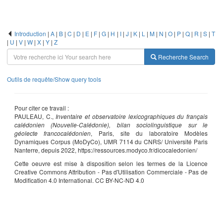
Introduction
|
A
|
B
|
C
|
D
|
E
|
F
|
G
|
H
|
I
|
J
|
K
|
L
|
M
|
N
|
O
|
P
|
Q
|
R
|
S
|
T
|
U
|
V
|
W
|
X
|
Y
|
Z
Recherche
Search
Outils de requête/Show query tools
Pour citer ce travail :
PAULEAU, C.,
Inventaire et observatoire lexicographiques du français
calédonien (Nouvelle-Calédonie), bilan sociolinguistique sur le
géolecte francocalédonien
, Paris, site du laboratoire Modèles
Dynamiques Corpus (MoDyCo), UMR 7114 du CNRS/ Université Paris
Nanterre, depuis 2022, https://ressources.modyco.fr/dicocaledonien/
Cette oeuvre est mise à disposition selon les termes de la Licence
Creative Commons Attribution - Pas d'Utilisation Commerciale - Pas de
Modification 4.0 International. CC BY-NC-ND 4.0