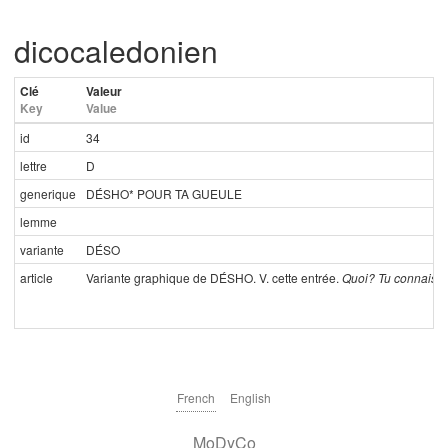
dicocaledonien
Clé
Valeur
Key
Value
id
34
lettre
D
generique
DÉSHO* POUR TA GUEULE
lemme
variante
DÉSO
article
Variante graphique de DÉSHO. V. cette entrée.
Quoi? Tu connais pa
French
English
MoDyCo