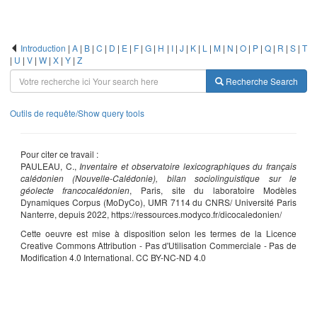
Introduction
|
A
|
B
|
C
|
D
|
E
|
F
|
G
|
H
|
I
|
J
|
K
|
L
|
M
|
N
|
O
|
P
|
Q
|
R
|
S
|
T
|
U
|
V
|
W
|
X
|
Y
|
Z
Recherche
Search
Outils de requête/Show query tools
Pour citer ce travail :
PAULEAU, C.,
Inventaire et observatoire lexicographiques du français
calédonien (Nouvelle-Calédonie), bilan sociolinguistique sur le
géolecte francocalédonien
, Paris, site du laboratoire Modèles
Dynamiques Corpus (MoDyCo), UMR 7114 du CNRS/ Université Paris
Nanterre, depuis 2022, https://ressources.modyco.fr/dicocaledonien/
Cette oeuvre est mise à disposition selon les termes de la Licence
Creative Commons Attribution - Pas d'Utilisation Commerciale - Pas de
Modification 4.0 International. CC BY-NC-ND 4.0