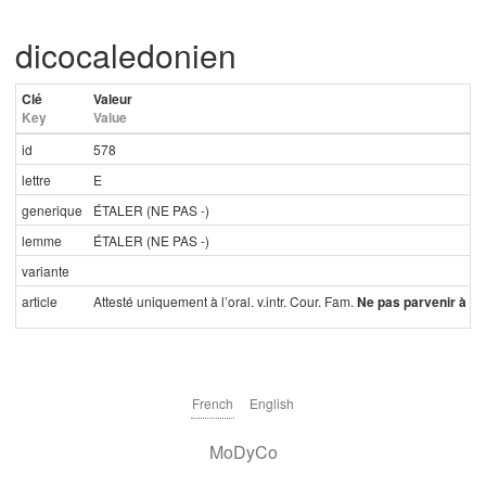
dicocaledonien
Clé
Valeur
Key
Value
id
578
lettre
E
generique
ÉTALER (NE PAS -)
lemme
ÉTALER (NE PAS -)
variante
article
Attesté uniquement à l’oral. v.intr. Cour. Fam.
Ne pas parvenir à ef
French
English
MoDyCo