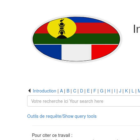
I
Introduction
|
A
|
B
|
C
|
D
|
E
|
F
|
G
|
H
|
I
|
J
|
K
|
L
|
Outils de requête/Show query tools
Pour citer ce travail :