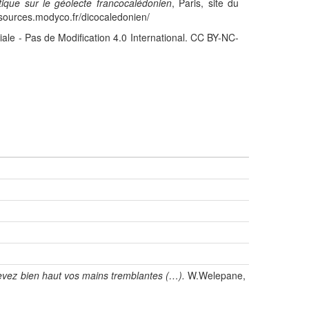
stique sur le géolecte francocalédonien
, Paris, site du
sources.modyco.fr/dicocaledonien/
iale - Pas de Modification 4.0 International. CC BY-NC-
evez bien haut vos mains tremblantes (…).
W.Welepane,