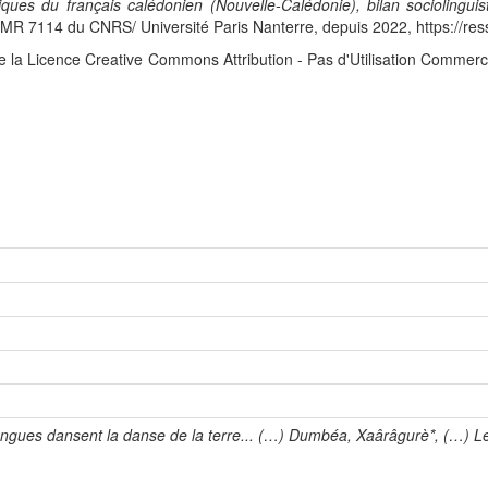
iques du français calédonien (Nouvelle-Calédonie), bilan sociolingui
 7114 du CNRS/ Université Paris Nanterre, depuis 2022, https://res
e la Licence Creative Commons Attribution - Pas d'Utilisation Commerc
ngues dansent la danse de la terre... (…) Dumbéa, Xaârâgurè*, (…) L