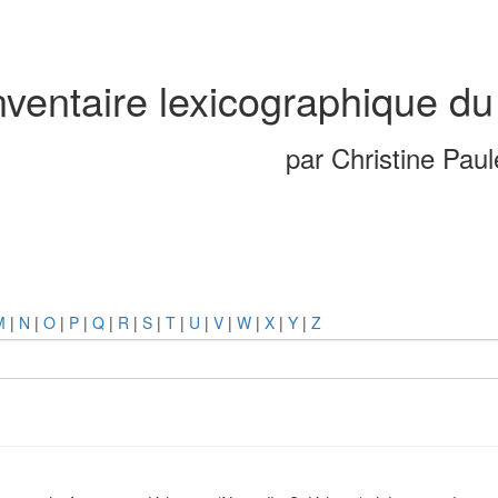
nventaire lexicographique du
par Christine Pau
M
|
N
|
O
|
P
|
Q
|
R
|
S
|
T
|
U
|
V
|
W
|
X
|
Y
|
Z