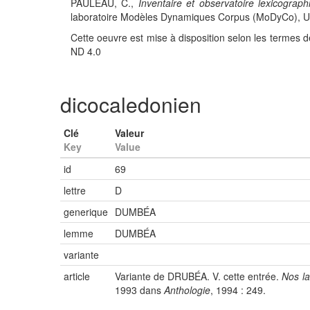
PAULEAU, C.,
Inventaire et observatoire lexicograph
laboratoire Modèles Dynamiques Corpus (MoDyCo), UMR
Cette oeuvre est mise à disposition selon les termes d
ND 4.0
dicocaledonien
Clé
Valeur
Key
Value
id
69
lettre
D
generique
DUMBÉA
lemme
DUMBÉA
variante
article
Variante de DRUBÉA. V. cette entrée.
Nos la
1993 dans
Anthologie
, 1994 : 249.