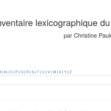
nventaire lexicographique du
par Christine Pau
M
|
N
|
O
|
P
|
Q
|
R
|
S
|
T
|
U
|
V
|
W
|
X
|
Y
|
Z