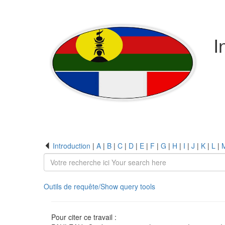
I
Introduction
|
A
|
B
|
C
|
D
|
E
|
F
|
G
|
H
|
I
|
J
|
K
|
L
|
Outils de requête/Show query tools
Pour citer ce travail :