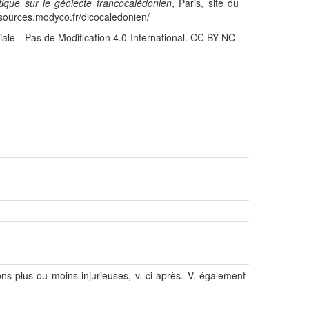
stique sur le géolecte francocalédonien
, Paris, site du
sources.modyco.fr/dicocaledonien/
iale - Pas de Modification 4.0 International. CC BY-NC-
ons plus ou moins injurieuses, v. ci-après. V. également