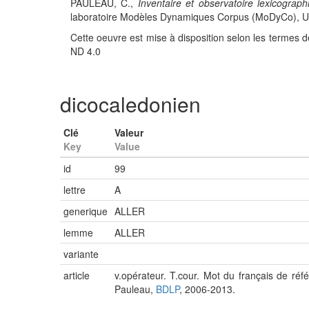
PAULEAU, C.,
Inventaire et observatoire lexicograph
laboratoire Modèles Dynamiques Corpus (MoDyCo), UMR
Cette oeuvre est mise à disposition selon les termes d
ND 4.0
dicocaledonien
Clé
Valeur
Key
Value
id
99
lettre
A
generique
ALLER
lemme
ALLER
variante
article
v.opérateur. T.cour. Mot du français de réfé
Pauleau,
BDLP
, 2006-2013.